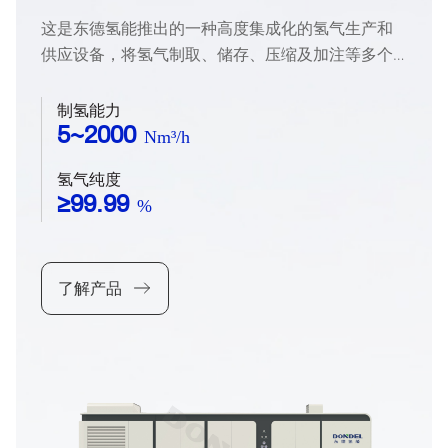
这是东德氢能推出的一种高度集成化的氢气生产和
供应设备，将氢气制取、储存、压缩及加注等多个
关键环节融合在一套装置中。它通过内部的制氢单
元，利用电解水、天然气重整、甲醇制氢或氨分解
制氢能力
等技术产生氢气，再经过净化、压缩后存储于站内
5~2000
Nm³/h
储氢装置，最后通过加氢单元为氢燃料电池汽车等
氢气纯度
终端用户加注氢气。这种一体化设计有效简化了氢
≥99.99
%
气从到达加氢站到使用的流程，减少了中间的复杂
管线连接，大大减少了土地使用面积提高土地使用
效率。
了解产品