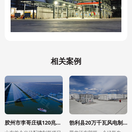
相关案例
胶州市李哥庄镇120兆瓦鱼光互补配建制氢项目
勃利县20万千瓦风电制氢联合运行示范项目