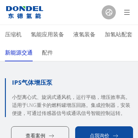
氢气循环泵
引射器
分水器
压缩机
氢能应用装备
液氢装备
加氢站配套
双燃料内燃机增压泵(WPDI)
IPS气体增压泵
超级高压风扇
新能源交通
配件
IPS气体增压泵
小型离心式、旋涡式通风机，运行平稳，增压效率高。
适用于LNG重卡的燃料罐增压回路。集成控制器，安装
便捷，可通过传感器信号或通讯信号智能控制运转。
查看案例
点我询价