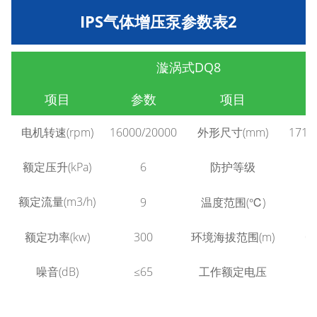
IPS气体增压泵参数表2
漩涡式DQ8
项目
参数
项目
电机转速(rpm)
16000/20000
外形尺寸(mm)
171×
额定压升(kPa)
6
防护等级
额定流量(m3/h)
9
温度范围(℃)
-
额定功率(kw)
300
环境海拔范围(m)
0
噪音(dB)
≤65
工作额定电压
1