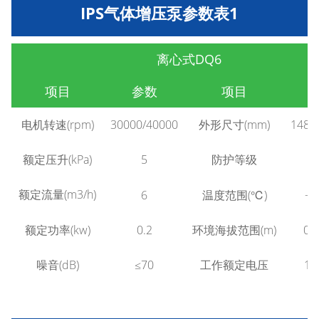
IPS气体增压泵参数表1
离心式DQ6
项目
参数
项目
电机转速(rpm)
30000/40000
外形尺寸(mm)
148x
额定压升(kPa)
5
防护等级
额定流量(m3/h)
-4
6
温度范围(℃)
额定功率(kw)
0.2
环境海拔范围(m)
0～
噪音(dB)
≤70
工作额定电压
16