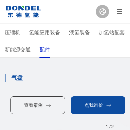
压缩机
氢能应用装备
液氢装备
加氢站配套
新能源交通
配件
气盘
查看案例
点我询价
1
/
2