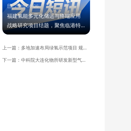
2026-08-06
福建氢能多元化储运与终端应用
战略研究项目结题，聚焦临港特
色氢能路径
上一篇：
多地加速布局绿氢示范项目 规模化落地节奏持续加快
下一篇：
中科院大连化物所研发新型气固电池，破解常温常压高效储氢难题