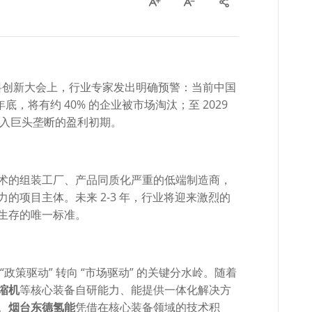
业材料创新大会上，行业专家发出明确预警：当前中国
底，将有约 40% 的企业被市场淘汰；至 2029
进入巨头垄断的盈利初期。
术的组装工厂、产品同质化严重的低端制造商，
的项目主体。未来 2-3 年，行业将迎来激烈的
生存的唯一标准。
“政策驱动” 转向 “市场驱动” 的关键分水岭。随着
缩机
等核心装备自研能力、能提供一体化解决方
。
烟台东德氢能
凭借在核心装备领域的技术积