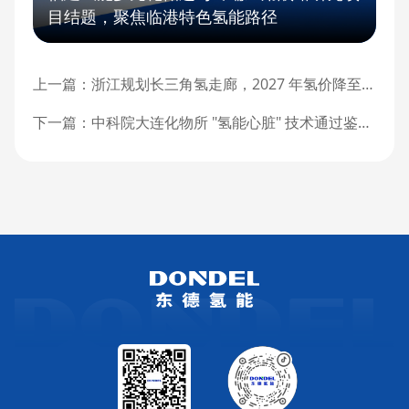
目结题，聚焦临港特色氢能路径
上一篇：
浙江规划长三角氢走廊，2027 年氢价降至 25 元 / 千克
下一篇：
中科院大连化物所 "氢能心脏" 技术通过鉴定 无人机续航提升 2 倍达国际领先