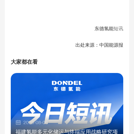
东德氢能
短讯
出处来源：中国能源报
大家都在看
2026-08-06
福建氢能多元化储运与终端应用战略研究项