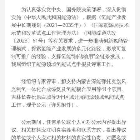
为认真落实党中央、国务院决策部署，深入贯彻
实施《中华人民共和国能源法》，根据《氢能产业发
展中长期规划（2021—2035年）》《国家能源局技术
示范和改革试点工作管理办法》（国能综通法改
〔2023〕61号）等有关要求，进一步推动创新氢能管
理模式，探索氢能产业发展的多元化路径，形成可复
制可推广的经验，支撑氢能“制储输用”全链条发展，
我局组织了能源领域氢能试点申报及评审工作。
经组织专家评审，拟支持内蒙古深能鄂托克旗风
光制氢一体化合成绿氨及氢能耦合应用等41个项目、
吉林长春松原白城等9个区域开展能源领域氢能试点
工作，现予公示（详见附件）。
公示期间，任何单位或个人可对公示内容提出异
议。相关材料应注明真实姓名和联系方式，提出异议
的单位或个人应对相关材料的真实性负责。对匿名或